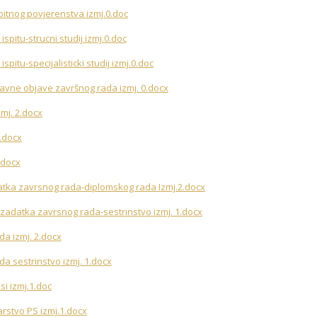
pitnog povjerenstva izmj.0.doc
spitu-strucni studij izmj.0.doc
pitu-specijalisticki studij izmj.0.doc
 javne objave završnog rada izmj. 0.docx
mj. 2.docx
1.docx
.docx
atka zavrsnog rada-diplomskog rada Izmj.2.docx
zadatka zavrsnog rada-sestrinstvo izmj. 1.docx
a izmj. 2.docx
a sestrinstvo izmj. 1.docx
si izmj.1.doc
jarstvo PS izmj.1.docx