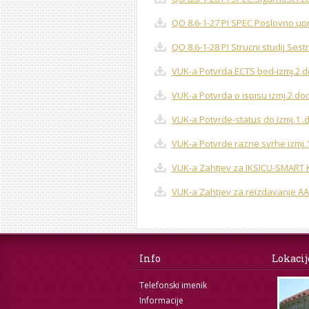
QO 8.6-1-27 PI SPEC Poslovno upr
QO 8.6-1-28 PI Strucni studij Sest
VUK-a Potvrda ECTS bod-izmj.2.d
VUK-a Potvrda o ispisu izmj.2.do
VUK-a Potvrde-status do izmj.1 .
VUK-a Potvrde razne svrhe izmj.
VUK-a Zahtjev za IKSICU-SMART 
VUK-a Zahtjev za reizdavanje AAI
Info
Lokacij
Telefonski imenik
Informacije