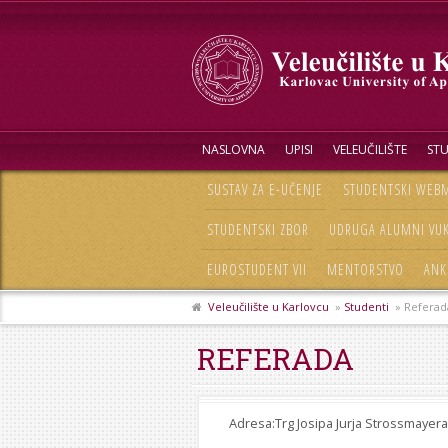
NASLOVNA
UPISI
VELEUČILIŠTE
STU
SUSTAV ZA E-UČENJE
STUDENTSKI WEBM
STUDENTSKI ZBOR
UDRUGA ALUMNI VU
EUROSTUDENT VII
MENTORSTVO
ANK
Veleučilište u Karlovcu
»
Studenti
» Referad
REFERADA
Adresa:Trg Josipa Jurja Strossmayera