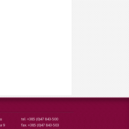
cu
tel. +385 (0)47 843-500
ra 9
fax. +385 (0)47 843-503