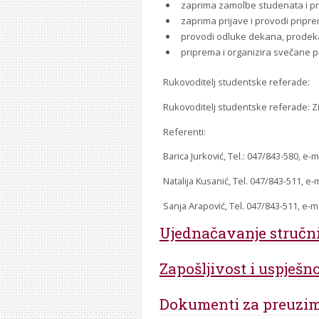
zaprima zamolbe studenata i pro
zaprima prijave i provodi pripr
provodi odluke dekana, prodekan
priprema i organizira svečane 
Rukovoditelj studentske referade:
Rukovoditelj studentske referade: Z
Referenti:
Barica Jurković, Tel.: 047/843-580, e-m
Natalija Kusanić, Tel. 047/843-511, e-
Sanja Arapović, Tel. 047/843-511, e-m
Ujednačavanje stručn
Zapošljivost i uspješ
Dokumenti za preuzi