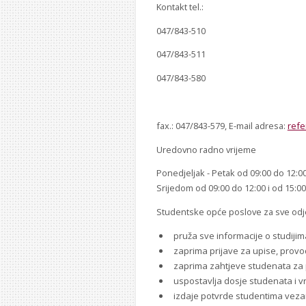
Kontakt tel.:
047/843-510
047/843-511
047/843-580
fax.: 047/843-579, E-mail adresa:
refe
Uredovno radno vrijeme
Ponedjeljak - Petak od 09:00 do 12:0
Srijedom od 09:00 do 12:00 i od 15:00
Studentske opće poslove za sve odjel
pruža sve informacije o studij
zaprima prijave za upise, provo
zaprima zahtjeve studenata za pr
uspostavlja dosje studenata i vr
izdaje potvrde studentima vezan