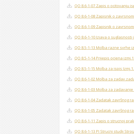
QO 8.6-1-07 Zapis o ocitovanju is
QO 8.6-1-08 Zapisnik o zavrsnom i
QO 8.6-1-09 Zapisnik o zavrsnom is
QO 8.6-1-10 Izjava o suglasnosti
QO 8.5-1-13 Molba razne svrhe iz
QO 8.5-1-14 Prijepis ocjena izmj.
QO 8.5-1-15 Molba za ispis Izmj.1
QO 8.6-1-02 Molba za zadav.zad
QO 8.6-1-03 Molba za zadavanje 
QO 8.6-1-04 Zadatak završnog rad
QO 8.6-1-05 Zadatak završnog rad
QO 8.6-1-11 Zapis o strucnoj prak
QO 8.6-1-13 PI Strucni studij Stro