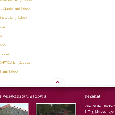
avljanje izmj.1.docx
rinstvo izmj.1.docx
ocx
cx
docx
1.docx
KARTICU-izmj.2.docx
 izmj.1.docx
e Veleučilišta u Karlovcu
Dekanat
Veleučilište u Karlov
1. Trg J.J.Strossmaye