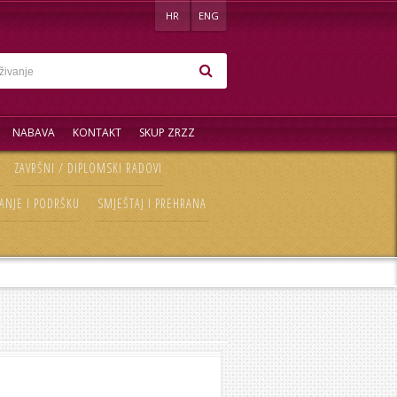
HR
ENG
NABAVA
KONTAKT
SKUP ZRZZ
ZAVRŠNI / DIPLOMSKI RADOVI
ANJE I PODRŠKU
SMJEŠTAJ I PREHRANA