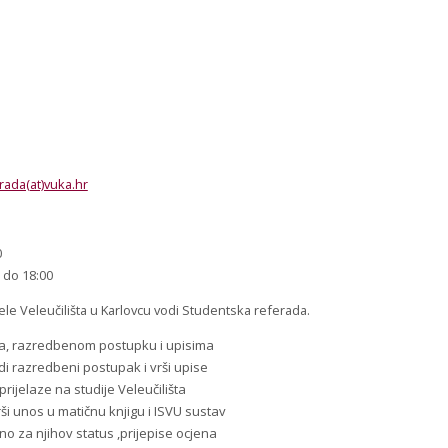
rada(at)vuka.hr
0
 do 18:00
e Veleučilišta u Karlovcu vodi Studentska referada.
ima, razredbenom postupku i upisima
di razredbeni postupak i vrši upise
ijelaze na studije Veleučilišta
ši unos u matičnu knjigu i ISVU sustav
o za njihov status ,prijepise ocjena