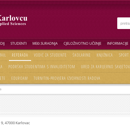
DIJ
STUDENTI
MEĐ.SURADNJA
CJELOŽIVOTNO UČENJE
INFORMACIJE
AIL
REFERADA
VODIČ ZA STUDENTE
ŠKOLARINE
KNJIŽNICA
SPORT
KA
PODRŠKA STUDENTIMA S INVALIDITETOM
URED ZA KARIJERNO SAVJETOV
ETE
EDUROAM
TURNITIN-PROVJERA IZVORNOSTI RADOVA
a
 9, 47000 Karlovac