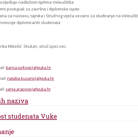
sljeđuje nadležnim tijelima Veleučilišta
emni postupak za završne i diplomske ispite
a za nastavu, tajnika i Stručnog vijeća vezano za studiranje na Veleučili
promocije diplomiranih studenata
inka Mikešić Skukan, struč.spec.oec.
ail:
barica.jurkovic(at)vuka.hr
mail:
natalija.kusanic(at)vuka.hr
ail:
sanja.arapovic(at)vuka.hr
ih naziva
nost studenata Vuke
manje