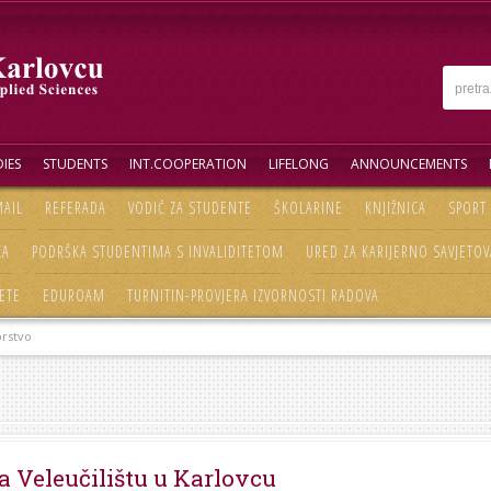
IES
STUDENTS
INT.COOPERATION
LIFELONG
ANNOUNCEMENTS
AIL
REFERADA
VODIČ ZA STUDENTE
ŠKOLARINE
KNJIŽNICA
SPORT
KA
PODRŠKA STUDENTIMA S INVALIDITETOM
URED ZA KARIJERNO SAVJETOV
ETE
EDUROAM
TURNITIN-PROVJERA IZVORNOSTI RADOVA
rstvo
 Veleučilištu u Karlovcu