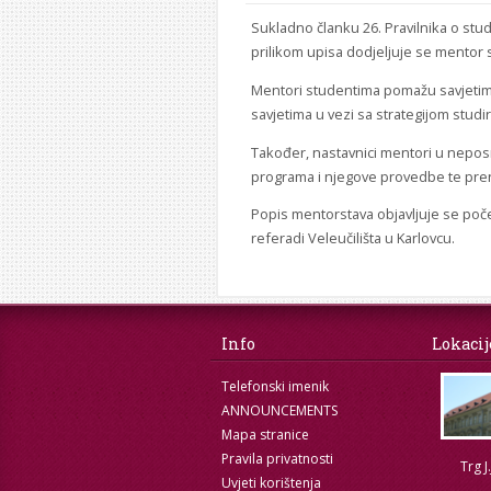
Sukladno članku 26. Pravilnika o stud
prilikom upisa dodjeljuje se mentor 
Mentori studentima pomažu savjetima 
savjetima u vezi sa strategijom studir
Također, nastavnici mentori u nepos
programa i njegove provedbe te pren
Popis mentorstava objavljuje se poč
referadi Veleučilišta u Karlovcu.
Info
Lokacij
Telefonski imenik
ANNOUNCEMENTS
Mapa stranice
Pravila privatnosti
Trg J
Uvjeti korištenja