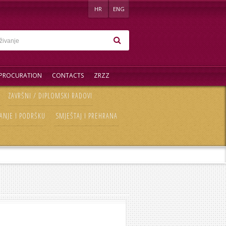
HR
ENG
PROCURATION
CONTACTS
ZRZZ
ZAVRŠNI / DIPLOMSKI RADOVI
ANJE I PODRŠKU
SMJEŠTAJ I PREHRANA