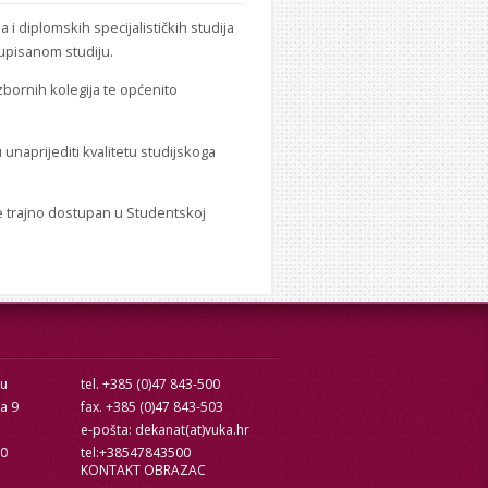
i diplomskih specijalističkih studija
 upisanom studiju.
zbornih kolegija te općenito
naprijediti kvalitetu studijskoga
e trajno dostupan u Studentskoj
cu
tel. +385 (0)47 843-500
ra 9
fax. +385 (0)47 843-503
e-pošta: dekanat(at)vuka.hr
10
tel:+38547843500
KONTAKT OBRAZAC