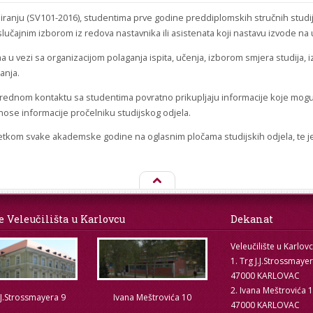
iranju (SV101-2016), studentima prve godine preddiplomskih stručnih studija 
slučajnim izborom iz redova nastavnika ili asistenata koji nastavu izvode na
u vezi sa organizacijom polaganja ispita, učenja, izborom smjera studija, i
anja.
rednom kontaktu sa studentima povratno prikupljaju informacije koje mogu u
ose informacije pročelniku studijskog odjela.
etkom svake akademske godine na oglasnim pločama studijskih odjela, te j
e Veleučilišta u Karlovcu
Dekanat
Veleučilište u Karlov
1. Trg J.J.Strossmaye
47000 KARLOVAC
2. Ivana Meštrovića 
.J.Strossmayera 9
Ivana Meštrovića 10
47000 KARLOVAC