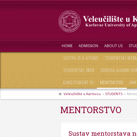
HOME
ADMISSION
ABOUT US
STUD
SUSTAV ZA E-UČENJE
STUDENTSKI WEBM
STUDENTSKI ZBOR
UDRUGA ALUMNI VU
EUROSTUDENT VII
MENTORSTVO
ANK
Veleučilište u Karlovcu
»
STUDENTS
» Mento
MENTORSTVO
Sustav mentorstava na